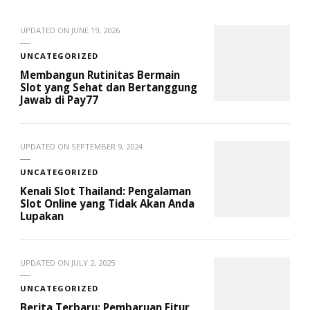
UPDATED ON
JUNE 19, 2026
UNCATEGORIZED
Membangun Rutinitas Bermain
Slot yang Sehat dan Bertanggung
Jawab di Pay77
UPDATED ON
SEPTEMBER 9, 2024
UNCATEGORIZED
Kenali Slot Thailand: Pengalaman
Slot Online yang Tidak Akan Anda
Lupakan
UPDATED ON
JULY 2, 2025
UNCATEGORIZED
Berita Terbaru: Pembaruan Fitur