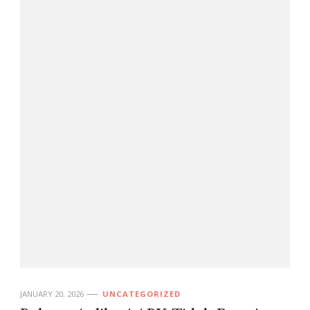
JANUARY 20, 2026
UNCATEGORIZED