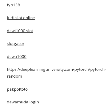
fyp138
judi slot online
dewi1000 slot
slotgacor
dewa1000
https://deeplearninguniversity.com/pytorch/pytorch-
random
pakpoltoto
dewamuda login