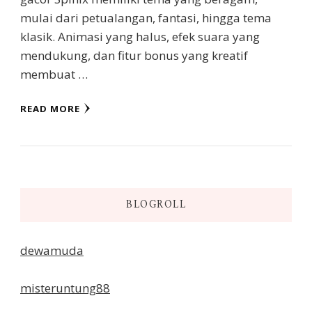
mulai dari petualangan, fantasi, hingga tema
klasik. Animasi yang halus, efek suara yang
mendukung, dan fitur bonus yang kreatif
membuat …
READ MORE
BLOGROLL
dewamuda
misteruntung88