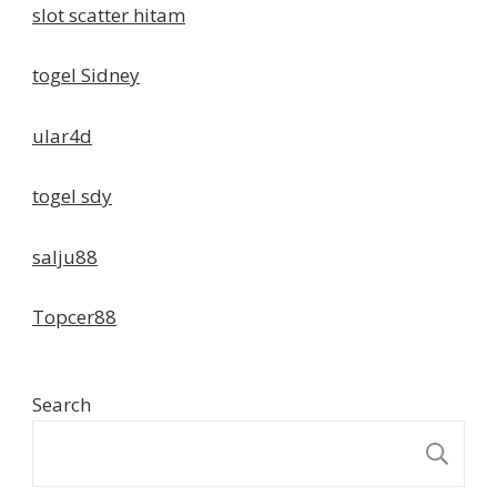
slot scatter hitam
togel Sidney
ular4d
togel sdy
salju88
Topcer88
Search
S