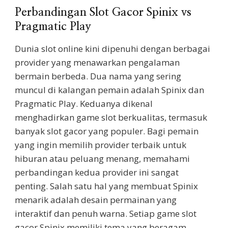
Perbandingan Slot Gacor Spinix vs
Pragmatic Play
Dunia slot online kini dipenuhi dengan berbagai
provider yang menawarkan pengalaman
bermain berbeda. Dua nama yang sering
muncul di kalangan pemain adalah Spinix dan
Pragmatic Play. Keduanya dikenal
menghadirkan game slot berkualitas, termasuk
banyak slot gacor yang populer. Bagi pemain
yang ingin memilih provider terbaik untuk
hiburan atau peluang menang, memahami
perbandingan kedua provider ini sangat
penting. Salah satu hal yang membuat Spinix
menarik adalah desain permainan yang
interaktif dan penuh warna. Setiap game slot
gacor Spinix memiliki tema yang beragam,