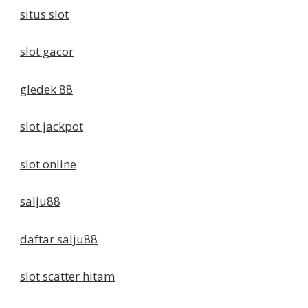
situs slot
slot gacor
gledek 88
slot jackpot
slot online
salju88
daftar salju88
slot scatter hitam