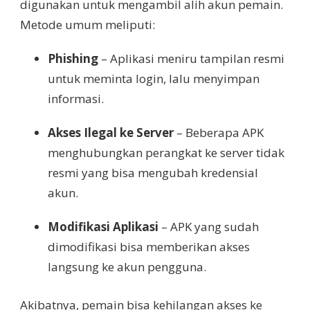
digunakan untuk mengambil alih akun pemain.
Metode umum meliputi:
Phishing
– Aplikasi meniru tampilan resmi
untuk meminta login, lalu menyimpan
informasi.
Akses Ilegal ke Server
– Beberapa APK
menghubungkan perangkat ke server tidak
resmi yang bisa mengubah kredensial
akun.
Modifikasi Aplikasi
– APK yang sudah
dimodifikasi bisa memberikan akses
langsung ke akun pengguna.
Akibatnya, pemain bisa kehilangan akses ke