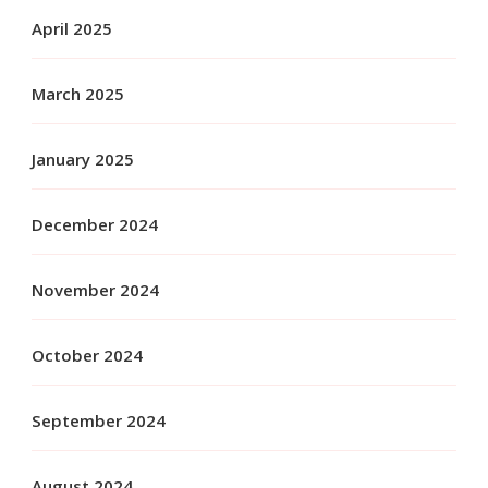
April 2025
March 2025
January 2025
December 2024
November 2024
October 2024
September 2024
August 2024