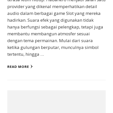
provider yang dikenal memperhatikan detail
audio dalam berbagai game Slot yang mereka
hadirkan. Suara efek yang digunakan tidak
hanya berfungsi sebagai pelengkap, tetapi juga
membantu membangun atmosfer sesuai
dengan tema permainan. Mulai dari suara
ketika gulungan berputar, munculnya simbol
tertentu, hingga …
READ MORE