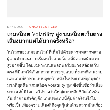
MAY 8, 2026
UNCATEGORIZED
เกมสล็อต Volatility สูง บนสล็อตเว็บตรง
เสี่ยงมากแต่ได้มากจริงหรือ?
ในโลกของเกมออนไลน์ที่เต็มไปด้วยความหลากหลาย
ผู้เล่นจำนวนมากเริ่มสนใจเกมสล็อตที่มีความผันผวน
สูงมากขึ้น โดยเฉพาะบนแพลตฟอร์มอย่าง สล็อตเว็บ
ตรง ที่มีเกมให้เลือกหลากหลายรูปแบบ ทั้งเกมที่เล่นง่าย
และเกมที่ท้าทายแบบสุดขีด หนึ่งในประเภทที่ถูกพูดถึง
มากที่สุดคือ “เกมสล็อต Volatility สูง” ซึ่งขึ้นชื่อว่าเสี่ยง
มาก แต่ก็มีโอกาสได้รางวัลใหญ่แบบพลิกชีวิตได้เช่น
กัน คำถามสำคัญคือ เกมประเภทนี้คุ้มค่าจริงหรือไม่
หรือเป็นเพียงความเสี่ยงที่ดึงดูดผู้เล่นด้วยความฝันเรื่อง