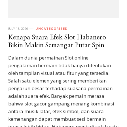
JULY 15, 2026
UNCATEGORIZED
Kenapa Suara Efek Slot Habanero
Bikin Makin Semangat Putar Spin
Dalam dunia permainan Slot online,
pengalaman bermain tidak hanya ditentukan
oleh tampilan visual atau fitur yang tersedia.
Salah satu elemen yang sering memberikan
pengaruh besar terhadap suasana permainan
adalah suara efek. Banyak pemain merasa
bahwa slot gacor gampang menang kombinasi
antara musik latar, efek simbol, dan suara
kemenangan dapat membuat sesi bermain
terasa lebih hidup. Habanero menjadi salah satu