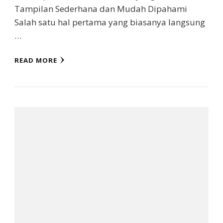
Tampilan Sederhana dan Mudah Dipahami
Salah satu hal pertama yang biasanya langsung
…
READ MORE