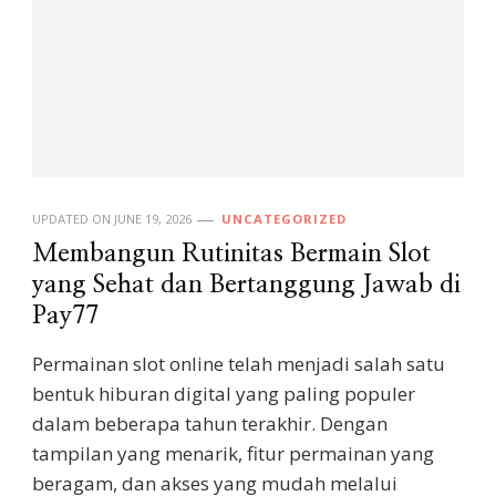
UPDATED ON
JUNE 19, 2026
UNCATEGORIZED
Membangun Rutinitas Bermain Slot
yang Sehat dan Bertanggung Jawab di
Pay77
Permainan slot online telah menjadi salah satu
bentuk hiburan digital yang paling populer
dalam beberapa tahun terakhir. Dengan
tampilan yang menarik, fitur permainan yang
beragam, dan akses yang mudah melalui