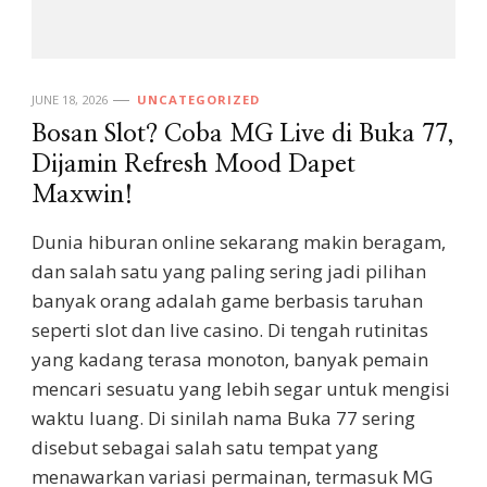
JUNE 18, 2026
UNCATEGORIZED
Bosan Slot? Coba MG Live di Buka 77,
Dijamin Refresh Mood Dapet
Maxwin!
Dunia hiburan online sekarang makin beragam,
dan salah satu yang paling sering jadi pilihan
banyak orang adalah game berbasis taruhan
seperti slot dan live casino. Di tengah rutinitas
yang kadang terasa monoton, banyak pemain
mencari sesuatu yang lebih segar untuk mengisi
waktu luang. Di sinilah nama Buka 77 sering
disebut sebagai salah satu tempat yang
menawarkan variasi permainan, termasuk MG