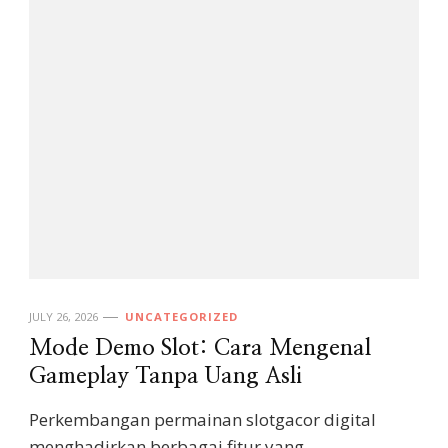
JULY 26, 2026
UNCATEGORIZED
Mode Demo Slot: Cara Mengenal
Gameplay Tanpa Uang Asli
Perkembangan permainan slotgacor digital
menghadirkan berbagai fitur yang