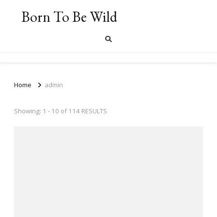
Born To Be Wild
Home
admin
Showing: 1 - 10 of 114 RESULTS