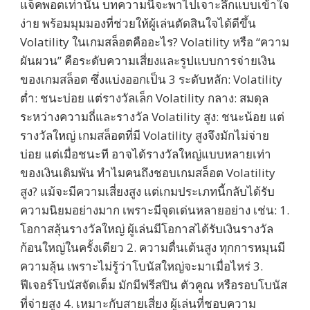
แจ็คพอตเท่านั้น บทความนี้จะพาไปเจาะลึกแบบเข้าใจ
ง่าย พร้อมมุมมองที่ช่วยให้ผู้เล่นตัดสินใจได้ดีขึ้น
Volatility ในเกมสล็อตคืออะไร? Volatility หรือ “ความ
ผันผวน” คือระดับความเสี่ยงและรูปแบบการจ่ายเงิน
ของเกมสล็อต ซึ่งแบ่งออกเป็น 3 ระดับหลัก: Volatility
ต่ำ: ชนะบ่อย แต่รางวัลเล็ก Volatility กลาง: สมดุล
ระหว่างความถี่และรางวัล Volatility สูง: ชนะน้อย แต่
รางวัลใหญ่ เกมสล็อตที่มี Volatility สูงจึงมักไม่จ่าย
บ่อย แต่เมื่อชนะที อาจได้รางวัลใหญ่แบบหลายเท่า
ของเงินเดิมพัน ทำไมคนถึงชอบเกมสล็อต Volatility
สูง? แม้จะมีความเสี่ยงสูง แต่เกมประเภทนี้กลับได้รับ
ความนิยมอย่างมาก เพราะมีจุดเด่นหลายอย่าง เช่น: 1.
โอกาสลุ้นรางวัลใหญ่ ผู้เล่นมีโอกาสได้รับเงินรางวัล
ก้อนใหญ่ในครั้งเดียว 2. ความตื่นเต้นสูง ทุกการหมุนมี
ความลุ้น เพราะไม่รู้ว่าโบนัสใหญ่จะมาเมื่อไหร่ 3.
ฟีเจอร์โบนัสจัดเต็ม มักมีฟรีสปิน ตัวคูณ หรือรอบโบนัส
ที่จ่ายสูง 4. เหมาะกับสายเสี่ยง ผู้เล่นที่ชอบความ