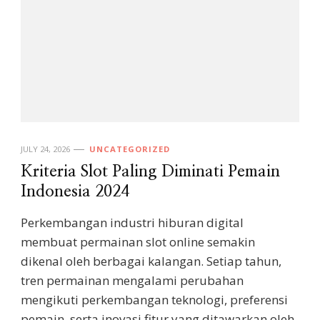
JULY 24, 2026
UNCATEGORIZED
Kriteria Slot Paling Diminati Pemain
Indonesia 2024
Perkembangan industri hiburan digital
membuat permainan slot online semakin
dikenal oleh berbagai kalangan. Setiap tahun,
tren permainan mengalami perubahan
mengikuti perkembangan teknologi, preferensi
pemain, serta inovasi fitur yang ditawarkan oleh