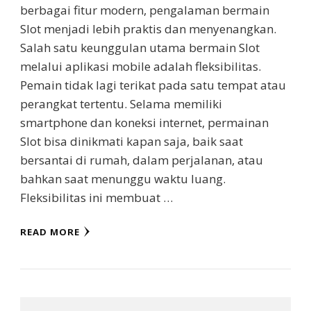
berbagai fitur modern, pengalaman bermain
Slot menjadi lebih praktis dan menyenangkan.
Salah satu keunggulan utama bermain Slot
melalui aplikasi mobile adalah fleksibilitas.
Pemain tidak lagi terikat pada satu tempat atau
perangkat tertentu. Selama memiliki
smartphone dan koneksi internet, permainan
Slot bisa dinikmati kapan saja, baik saat
bersantai di rumah, dalam perjalanan, atau
bahkan saat menunggu waktu luang.
Fleksibilitas ini membuat …
READ MORE