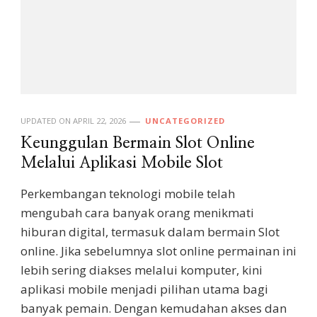
UPDATED ON
APRIL 22, 2026
UNCATEGORIZED
Keunggulan Bermain Slot Online
Melalui Aplikasi Mobile Slot
Perkembangan teknologi mobile telah
mengubah cara banyak orang menikmati
hiburan digital, termasuk dalam bermain Slot
online. Jika sebelumnya slot online permainan ini
lebih sering diakses melalui komputer, kini
aplikasi mobile menjadi pilihan utama bagi
banyak pemain. Dengan kemudahan akses dan