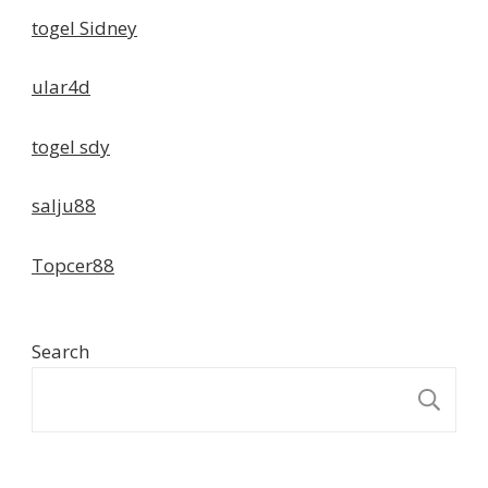
togel Sidney
ular4d
togel sdy
salju88
Topcer88
Search
S