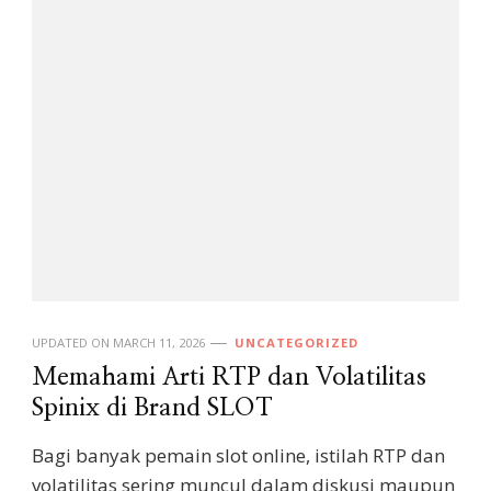
UPDATED ON
MARCH 11, 2026
UNCATEGORIZED
Memahami Arti RTP dan Volatilitas
Spinix di Brand SLOT
Bagi banyak pemain slot online, istilah RTP dan
volatilitas sering muncul dalam diskusi maupun