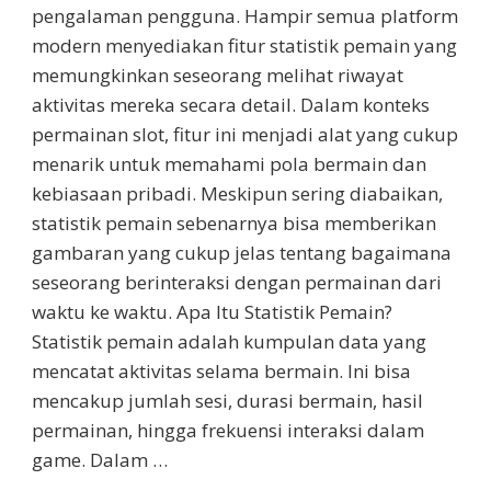
pengalaman pengguna. Hampir semua platform
modern menyediakan fitur statistik pemain yang
memungkinkan seseorang melihat riwayat
aktivitas mereka secara detail. Dalam konteks
permainan slot, fitur ini menjadi alat yang cukup
menarik untuk memahami pola bermain dan
kebiasaan pribadi. Meskipun sering diabaikan,
statistik pemain sebenarnya bisa memberikan
gambaran yang cukup jelas tentang bagaimana
seseorang berinteraksi dengan permainan dari
waktu ke waktu. Apa Itu Statistik Pemain?
Statistik pemain adalah kumpulan data yang
mencatat aktivitas selama bermain. Ini bisa
mencakup jumlah sesi, durasi bermain, hasil
permainan, hingga frekuensi interaksi dalam
game. Dalam …