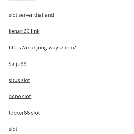
slot server thailand
kenari69 link
https://mahjong-ways2.info/
Salju88
situs slot
depo slot
topcer88 slot
slot