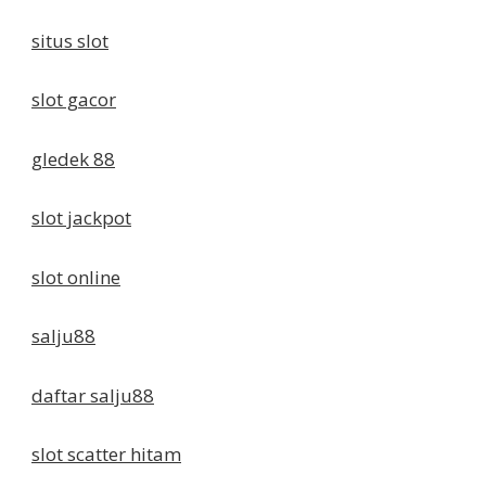
situs slot
slot gacor
gledek 88
slot jackpot
slot online
salju88
daftar salju88
slot scatter hitam