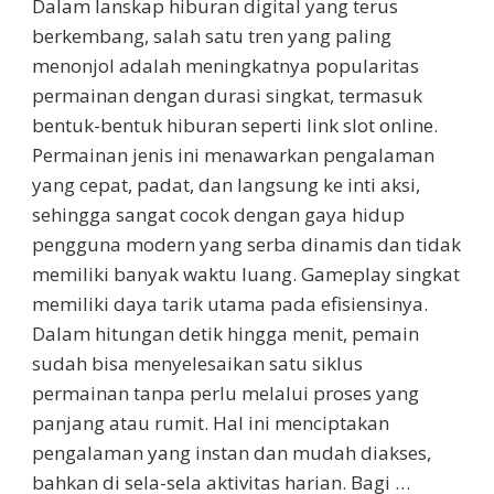
Dalam lanskap hiburan digital yang terus
berkembang, salah satu tren yang paling
menonjol adalah meningkatnya popularitas
permainan dengan durasi singkat, termasuk
bentuk-bentuk hiburan seperti link slot online.
Permainan jenis ini menawarkan pengalaman
yang cepat, padat, dan langsung ke inti aksi,
sehingga sangat cocok dengan gaya hidup
pengguna modern yang serba dinamis dan tidak
memiliki banyak waktu luang. Gameplay singkat
memiliki daya tarik utama pada efisiensinya.
Dalam hitungan detik hingga menit, pemain
sudah bisa menyelesaikan satu siklus
permainan tanpa perlu melalui proses yang
panjang atau rumit. Hal ini menciptakan
pengalaman yang instan dan mudah diakses,
bahkan di sela-sela aktivitas harian. Bagi …