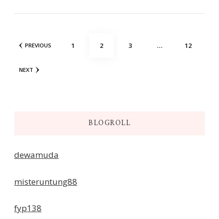
Posts
PAGE
PAGE
PAGE
PAGE
1
2
3
…
12
PREVIOUS
pagination
NEXT
BLOGROLL
dewamuda
misteruntung88
fyp138