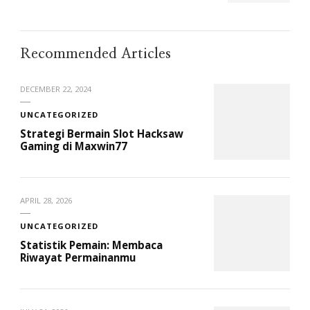
Recommended Articles
DECEMBER 22, 2024
UNCATEGORIZED
Strategi Bermain Slot Hacksaw
Gaming di Maxwin77
APRIL 28, 2026
UNCATEGORIZED
Statistik Pemain: Membaca
Riwayat Permainanmu