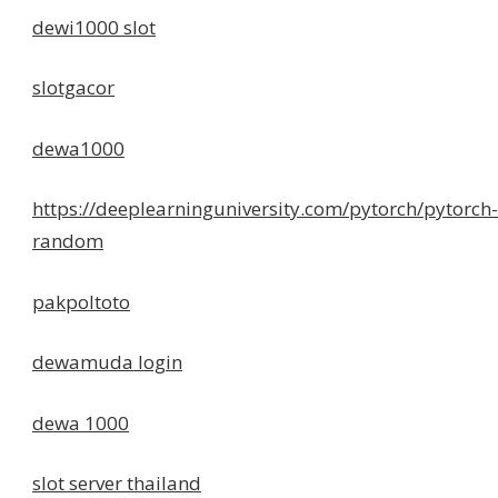
dewi1000 slot
slotgacor
dewa1000
https://deeplearninguniversity.com/pytorch/pytorch-
random
pakpoltoto
dewamuda login
dewa 1000
slot server thailand