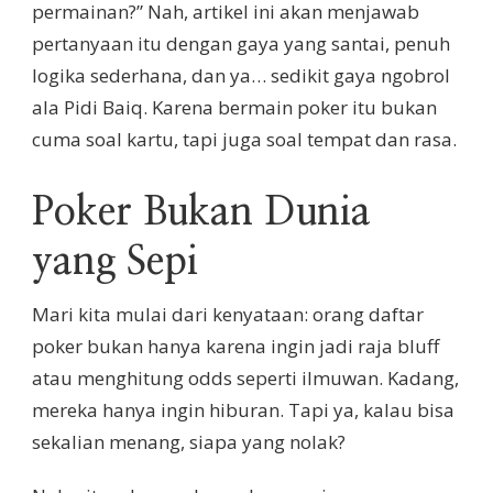
permainan?” Nah, artikel ini akan menjawab
pertanyaan itu dengan gaya yang santai, penuh
logika sederhana, dan ya… sedikit gaya ngobrol
ala Pidi Baiq. Karena bermain poker itu bukan
cuma soal kartu, tapi juga soal tempat dan rasa.
Poker Bukan Dunia
yang Sepi
Mari kita mulai dari kenyataan: orang daftar
poker bukan hanya karena ingin jadi raja bluff
atau menghitung odds seperti ilmuwan. Kadang,
mereka hanya ingin hiburan. Tapi ya, kalau bisa
sekalian menang, siapa yang nolak?