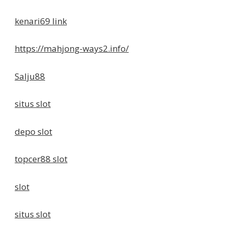
kenari69 link
https://mahjong-ways2.info/
Salju88
situs slot
depo slot
topcer88 slot
slot
situs slot