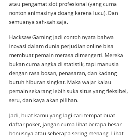
atau pengamat slot profesional (yang cuma
nonton animasinya doang karena lucu). Dan
semuanya sah-sah saja.
Hacksaw Gaming jadi contoh nyata bahwa
inovasi dalam dunia perjudian online bisa
membuat pemain merasa dimengerti. Mereka
bukan cuma angka di statistik, tapi manusia
dengan rasa bosan, penasaran, dan kadang
butuh hiburan singkat. Maka wajar kalau
pemain sekarang lebih suka situs yang fleksibel,
seru, dan kaya akan pilihan.
Jadi, buat kamu yang lagi cari tempat buat
daftar poker, jangan cuma lihat berapa besar
bonusnya atau seberapa sering menang. Lihat