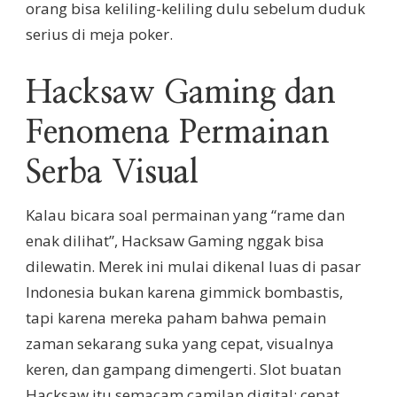
orang bisa keliling-keliling dulu sebelum duduk
serius di meja poker.
Hacksaw Gaming dan
Fenomena Permainan
Serba Visual
Kalau bicara soal permainan yang “rame dan
enak dilihat”, Hacksaw Gaming nggak bisa
dilewatin. Merek ini mulai dikenal luas di pasar
Indonesia bukan karena gimmick bombastis,
tapi karena mereka paham bahwa pemain
zaman sekarang suka yang cepat, visualnya
keren, dan gampang dimengerti. Slot buatan
Hacksaw itu semacam camilan digital: cepat,