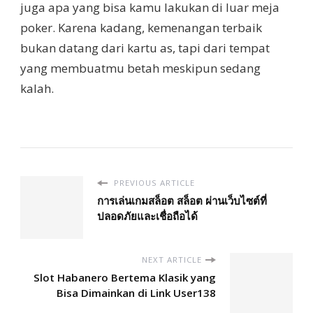
juga apa yang bisa kamu lakukan di luar meja
poker. Karena kadang, kemenangan terbaik
bukan datang dari kartu as, tapi dari tempat
yang membuatmu betah meskipun sedang
kalah.
PREVIOUS ARTICLE
การเล่นเกมสล็อต สล็อต ผ่านเว็บไซต์ที่
ปลอดภัยและเชื่อถือได้
NEXT ARTICLE
Slot Habanero Bertema Klasik yang
Bisa Dimainkan di Link User138