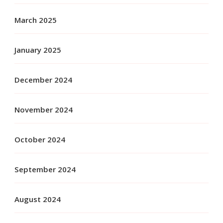
March 2025
January 2025
December 2024
November 2024
October 2024
September 2024
August 2024