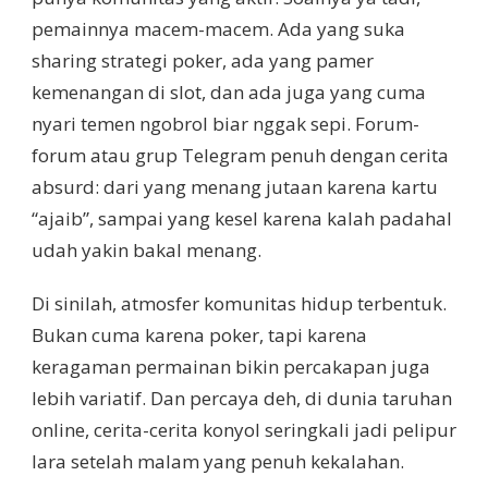
pemainnya macem-macem. Ada yang suka
sharing strategi poker, ada yang pamer
kemenangan di slot, dan ada juga yang cuma
nyari temen ngobrol biar nggak sepi. Forum-
forum atau grup Telegram penuh dengan cerita
absurd: dari yang menang jutaan karena kartu
“ajaib”, sampai yang kesel karena kalah padahal
udah yakin bakal menang.
Di sinilah, atmosfer komunitas hidup terbentuk.
Bukan cuma karena poker, tapi karena
keragaman permainan bikin percakapan juga
lebih variatif. Dan percaya deh, di dunia taruhan
online, cerita-cerita konyol seringkali jadi pelipur
lara setelah malam yang penuh kekalahan.