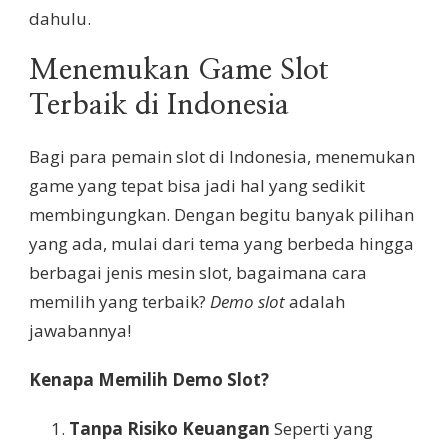
dahulu.
Menemukan Game Slot
Terbaik di Indonesia
Bagi para pemain slot di Indonesia, menemukan
game yang tepat bisa jadi hal yang sedikit
membingungkan. Dengan begitu banyak pilihan
yang ada, mulai dari tema yang berbeda hingga
berbagai jenis mesin slot, bagaimana cara
memilih yang terbaik?
Demo slot
adalah
jawabannya!
Kenapa Memilih Demo Slot?
Tanpa Risiko Keuangan
Seperti yang