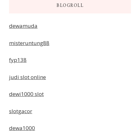
BLOGROLL
dewamuda
misteruntung88
fyp138
judi slot online
dewi1000 slot
slotgacor
dewa1000