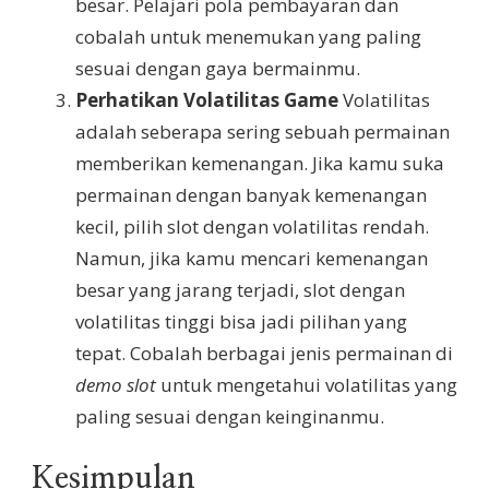
besar. Pelajari pola pembayaran dan
cobalah untuk menemukan yang paling
sesuai dengan gaya bermainmu.
Perhatikan Volatilitas Game
Volatilitas
adalah seberapa sering sebuah permainan
memberikan kemenangan. Jika kamu suka
permainan dengan banyak kemenangan
kecil, pilih slot dengan volatilitas rendah.
Namun, jika kamu mencari kemenangan
besar yang jarang terjadi, slot dengan
volatilitas tinggi bisa jadi pilihan yang
tepat. Cobalah berbagai jenis permainan di
demo slot
untuk mengetahui volatilitas yang
paling sesuai dengan keinginanmu.
Kesimpulan