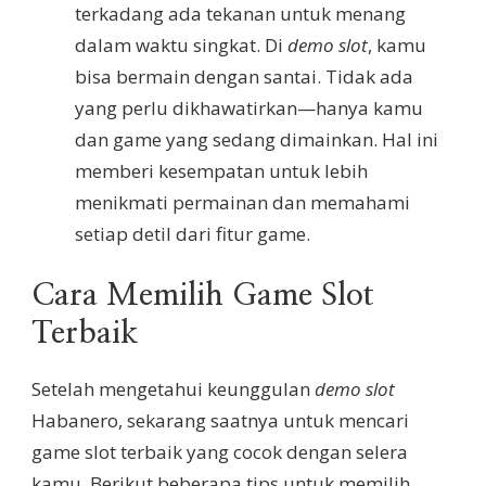
terkadang ada tekanan untuk menang
dalam waktu singkat. Di
demo slot
, kamu
bisa bermain dengan santai. Tidak ada
yang perlu dikhawatirkan—hanya kamu
dan game yang sedang dimainkan. Hal ini
memberi kesempatan untuk lebih
menikmati permainan dan memahami
setiap detil dari fitur game.
Cara Memilih Game Slot
Terbaik
Setelah mengetahui keunggulan
demo slot
Habanero, sekarang saatnya untuk mencari
game slot terbaik yang cocok dengan selera
kamu. Berikut beberapa tips untuk memilih