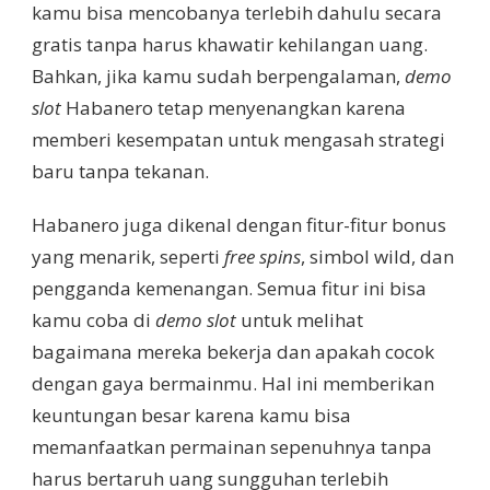
kamu bisa mencobanya terlebih dahulu secara
gratis tanpa harus khawatir kehilangan uang.
Bahkan, jika kamu sudah berpengalaman,
demo
slot
Habanero tetap menyenangkan karena
memberi kesempatan untuk mengasah strategi
baru tanpa tekanan.
Habanero juga dikenal dengan fitur-fitur bonus
yang menarik, seperti
free spins
, simbol wild, dan
pengganda kemenangan. Semua fitur ini bisa
kamu coba di
demo slot
untuk melihat
bagaimana mereka bekerja dan apakah cocok
dengan gaya bermainmu. Hal ini memberikan
keuntungan besar karena kamu bisa
memanfaatkan permainan sepenuhnya tanpa
harus bertaruh uang sungguhan terlebih