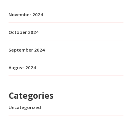
November 2024
October 2024
September 2024
August 2024
Categories
Uncategorized