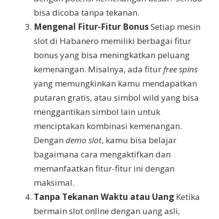
bisa dicoba tanpa tekanan.
Mengenal Fitur-Fitur Bonus
Setiap mesin
slot di Habanero memiliki berbagai fitur
bonus yang bisa meningkatkan peluang
kemenangan. Misalnya, ada fitur
free spins
yang memungkinkan kamu mendapatkan
putaran gratis, atau simbol wild yang bisa
menggantikan simbol lain untuk
menciptakan kombinasi kemenangan.
Dengan
demo slot
, kamu bisa belajar
bagaimana cara mengaktifkan dan
memanfaatkan fitur-fitur ini dengan
maksimal.
Tanpa Tekanan Waktu atau Uang
Ketika
bermain slot online dengan uang asli,