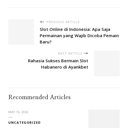
PREVIOUS ARTICLE
Slot Online di Indonesia: Apa Saja
Permainan yang Wajib Dicoba Pemain
Baru?
NEXT ARTICLE
Rahasia Sukses Bermain Slot
Habanero di Ayankbet
Recommended Articles
MAY 16, 2026
UNCATEGORIZED