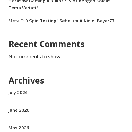
Hacksaw Gaming x Buka77: Slot dengan Koleksi
Tema Variatif
Meta “10 Spin Testing” Sebelum All-in di Bayar77
Recent Comments
No comments to show.
Archives
July 2026
June 2026
May 2026