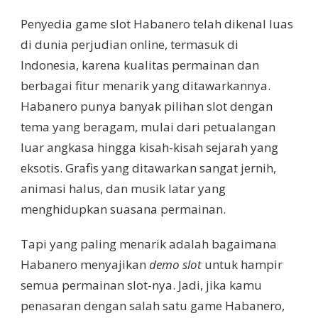
Penyedia game slot Habanero telah dikenal luas
di dunia perjudian online, termasuk di
Indonesia, karena kualitas permainan dan
berbagai fitur menarik yang ditawarkannya.
Habanero punya banyak pilihan slot dengan
tema yang beragam, mulai dari petualangan
luar angkasa hingga kisah-kisah sejarah yang
eksotis. Grafis yang ditawarkan sangat jernih,
animasi halus, dan musik latar yang
menghidupkan suasana permainan.
Tapi yang paling menarik adalah bagaimana
Habanero menyajikan
demo slot
untuk hampir
semua permainan slot-nya. Jadi, jika kamu
penasaran dengan salah satu game Habanero,