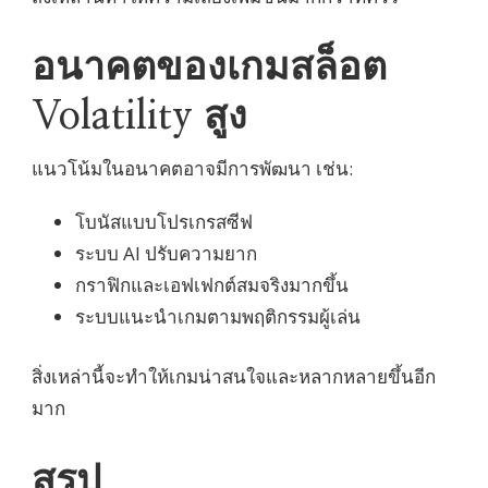
อนาคตของเกมสล็อต
Volatility สูง
แนวโน้มในอนาคตอาจมีการพัฒนา เช่น:
โบนัสแบบโปรเกรสซีฟ
ระบบ AI ปรับความยาก
กราฟิกและเอฟเฟกต์สมจริงมากขึ้น
ระบบแนะนำเกมตามพฤติกรรมผู้เล่น
สิ่งเหล่านี้จะทำให้เกมน่าสนใจและหลากหลายขึ้นอีก
มาก
สรุป