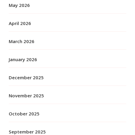
May 2026
April 2026
March 2026
January 2026
December 2025
November 2025
October 2025
September 2025