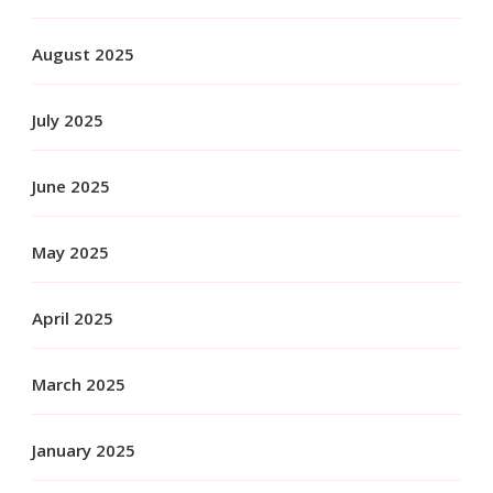
August 2025
July 2025
June 2025
May 2025
April 2025
March 2025
January 2025