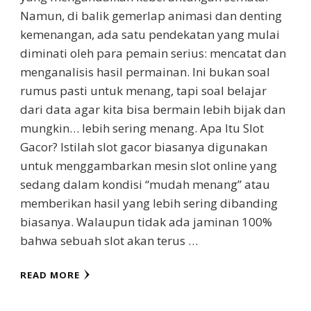
Namun, di balik gemerlap animasi dan denting
kemenangan, ada satu pendekatan yang mulai
diminati oleh para pemain serius: mencatat dan
menganalisis hasil permainan. Ini bukan soal
rumus pasti untuk menang, tapi soal belajar
dari data agar kita bisa bermain lebih bijak dan
mungkin… lebih sering menang. Apa Itu Slot
Gacor? Istilah slot gacor biasanya digunakan
untuk menggambarkan mesin slot online yang
sedang dalam kondisi “mudah menang” atau
memberikan hasil yang lebih sering dibanding
biasanya. Walaupun tidak ada jaminan 100%
bahwa sebuah slot akan terus …
READ MORE