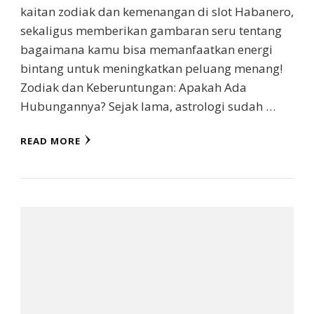
kaitan zodiak dan kemenangan di slot Habanero,
sekaligus memberikan gambaran seru tentang
bagaimana kamu bisa memanfaatkan energi
bintang untuk meningkatkan peluang menang!
Zodiak dan Keberuntungan: Apakah Ada
Hubungannya? Sejak lama, astrologi sudah …
READ MORE