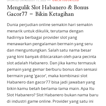
UPDATED ON
AUGUST 11, 2025
UNCATEGORIZED
Mengulik Slot Habanero & Bonus
Gacor77 – Bikin Ketagihan
Dunia perjudian online semakin hari semakin
menarik untuk dikulik, terutama dengan
hadirnya berbagai provider slot yang
menawarkan pengalaman bermain yang seru
dan menguntungkan. Salah satu nama besar
yang kini banyak dibicarakan oleh para pecinta
slot adalah Habanero. Dan jika kamu termasuk
pemain yang gemar berburu bonus dan sensasi
bermain yang ‘gacor’, maka kombinasi slot
Habanero dan gacor77 bisa jadi jawaban yang
bikin kamu betah berlama-lama main. Apa Itu
Slot Habanero? Slot Habanero bukan nama baru
di industri game online. Provider yang satu ini