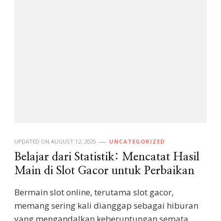
UPDATED ON
AUGUST 12, 2025
UNCATEGORIZED
Belajar dari Statistik: Mencatat Hasil
Main di Slot Gacor untuk Perbaikan
Bermain slot online, terutama slot gacor,
memang sering kali dianggap sebagai hiburan
yang mengandalkan keberuntungan semata.