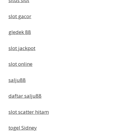
situs slot
slot gacor
gledek 88
slot jackpot
slot online
salju88
daftar salju88
slot scatter hitam
togel Sidney