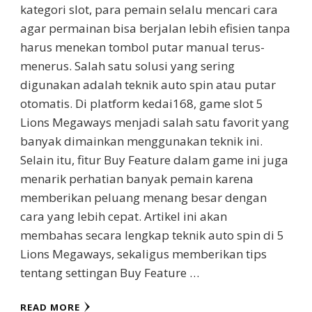
kategori slot, para pemain selalu mencari cara
agar permainan bisa berjalan lebih efisien tanpa
harus menekan tombol putar manual terus-
menerus. Salah satu solusi yang sering
digunakan adalah teknik auto spin atau putar
otomatis. Di platform kedai168, game slot 5
Lions Megaways menjadi salah satu favorit yang
banyak dimainkan menggunakan teknik ini.
Selain itu, fitur Buy Feature dalam game ini juga
menarik perhatian banyak pemain karena
memberikan peluang menang besar dengan
cara yang lebih cepat. Artikel ini akan
membahas secara lengkap teknik auto spin di 5
Lions Megaways, sekaligus memberikan tips
tentang settingan Buy Feature …
READ MORE