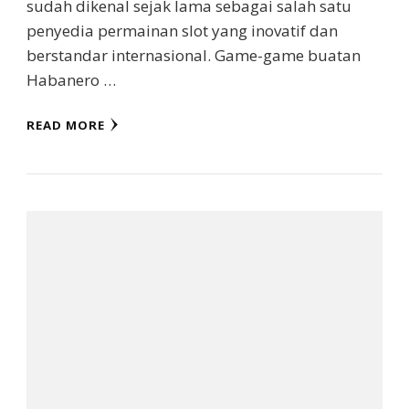
sudah dikenal sejak lama sebagai salah satu
penyedia permainan slot yang inovatif dan
berstandar internasional. Game-game buatan
Habanero …
READ MORE